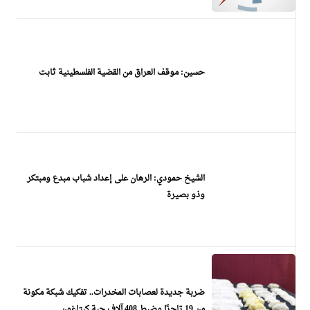
حسين: موقف العراق من القضية الفلسطينية ثابت
الشيخ حمودي: الرهان على إعداد شباب مبدع ومبتكر
وذو بصيرة
ضربة جديدة لعصابات المخدرات.. تفكيك شبكة مكونة
من 19 تاجرًا وضبط 408 آلاف حبة كبتاغون