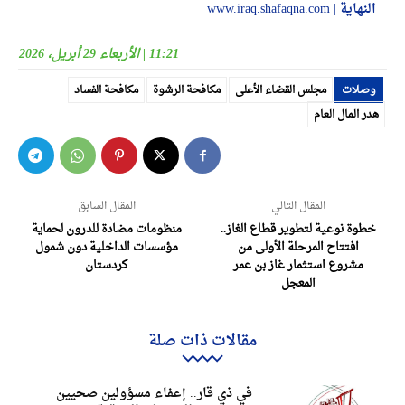
النهایة | www.iraq.shafaqna.com
11:21 | الأربعاء 29 أبريل، 2026
وصلات
مجلس القضاء الأعلى
مكافحة الرشوة
مكافحة الفساد
هدر المال العام
المقال التالي
المقال السابق
خطوة نوعية لتطوير قطاع الغاز..
منظومات مضادة للدرون لحماية
افتتاح المرحلة الأولى من
مؤسسات الداخلية دون شمول
مشروع استثمار غاز بن عمر
كردستان
المعجل
مقالات ذات صلة
في ذي قار.. إعفاء مسؤولين صحيين