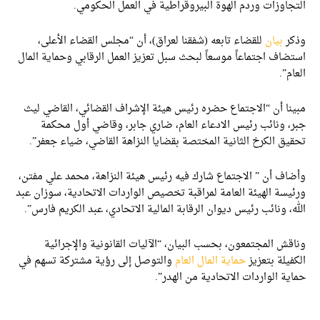
التجاوزات وردم الهوة البيروقراطية في العمل الحكومي.
وذكر
بيان
للقضاء تابعه (شفقنا لعراق)، أن “مجلس القضاء الأعلى،
استضاف اجتماعاً موسعاً لبحث سبل تعزيز العمل الرقابي وحماية المال
العام”.
مبينا أن “الاجتماع حضره رئيس هيئة الإشراف القضائي، القاضي ليث
جبر، ونائب رئيس الادعاء العام، ضاري جابر، وقاضي أول محكمة
تحقيق الكرخ الثانية المختصة بقضايا النزاهة القاضي، ضياء جعفر”.
وأضاف أن ” الاجتماع شارك فيه رئيس هيئة النزاهة، محمد علي مفتن،
ورئيسة الهيئة العامة لمراقبة تخصيص الواردات الاتحادية، سوزان عبد
الله، ونائب رئيس ديوان الرقابة المالية الاتحادي، عبد الكريم فارس”.
وناقش المجتمعون، بحسب البيان، “الآليات القانونية والإجرائية
الكفيلة بتعزيز
حماية المال العام
والتوصل إلى رؤية مشتركة تسهم في
حماية الواردات الاتحادية من الهدر”.